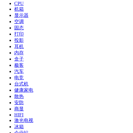
CPU
机箱
显示器
空调
固态
打印
投影
耳机
内存
盒子
极客
汽车
电竞
台式机
健康家电
散热
安防
商显
HIFI
激光电视
冰箱
企业站