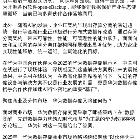
筑牢最后一道坚实防线。”周跃峰如是说。值得一提的是，华
为开源备份软件open-eBackup，能够促进数据保护产业生态健
康循环，当前已与多家伙伴合作落地商用。
此外，
随着AI的发展，企业IT架构
呈现出存算分离的演进趋
势，银行等金融行业
正积极进行分布式数据库改造，通过存算
分离架构，带来可靠性、性能、可管理性的能力跃升
。
而
面向
云和互联网的存算分离IT架构同样展现出显著优势，助力企业
实现性能释放、统一运维、全局池化的目标。
在华为
中国
合作伙伴大会2025的华为数据存储展示区，中关村
在线进行了现场体验，深切感受到这些解决方案所带来的震撼
效果。
中关村在线认为，在数智化浪潮席卷的当下，先进的存
储设备与解决方案不仅是行业发展的刚需，更是华为数据存储
携手合作伙伴加速AI行业落地的重要“基石”。
聚焦商业及分销市场，华为数据存储又将如何做？
面对商业市场，华为数据存储究竟采取了哪些策略？
在“数据
觉醒，先进数据存力构筑AI时代根基”为主题的华为数据存储
分论坛上，华为针对这一问题给出了答案。
2025年，华为数据存储商业市场策略将继续聚焦“以伙伴为中