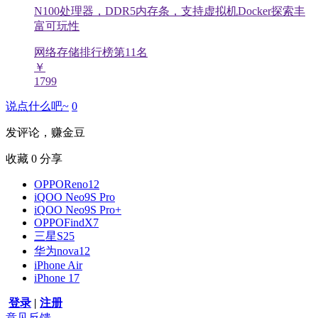
N100处理器，DDR5内存条，支持虚拟机Docker探索丰
富可玩性
网络存储排行榜第
11
名
￥
1799
说点什么吧~
0
发评论，赚金豆
收藏
0
分享
OPPOReno12
iQOO Neo9S Pro
iQOO Neo9S Pro+
OPPOFindX7
三星S25
华为nova12
iPhone Air
iPhone 17
登录
|
注册
意见反馈