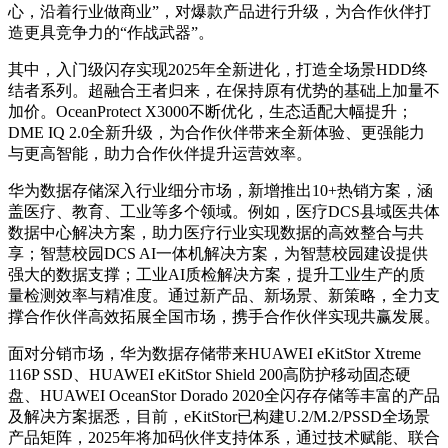
心，沿着行业做商业”，对爆款产品进行升级，为合作伙伴打
造更具竞争力的“作战武器”。
其中，入门级闪存实现2025年全新进化，打造全场景HDD终
结者系列。超融合王者归来，在保持原有优势的基础上加量不
加价。OceanProtect X3000不断优化，生态适配大幅提升；
DME IQ 2.0全新升级，为合作伙伴带来全新体验、更强能力
与更高智能，助力合作伙伴提升运营效率。
华为数据存储深入行业细分市场，新增推出10+热销方案，涵
盖医疗、教育、工业等多个领域。例如，医疗DCS县域医共体
数据中心解决方案，助力医疗行业实现数据的高效整合与共
享；智慧校园DCS AI一体机解决方案，为智慧校园建设提供
强大的数据支撑；工业AI质检解决方案，提升工业生产的质
量检测效率与精准度。通过新产品、新场景、新策略，全力支
撑合作伙伴高效拓展全国市场，携手合作伙伴实现共赢发展。
面对分销市场，华为数据存储带来HUAWEI eKitStor Xtreme
116P SSD、HUAWEI eKitStor Shield 200高防护移动固态硬
盘、HUAWEI OceanStor Dorado 2020全闪存存储等丰富的产品
及解决方案
据悉，目前，eKitStor已构建U.2/M.2/PSSD全场景
产品矩阵，2025年将加码伙伴支持体系，通过技术赋能、联合