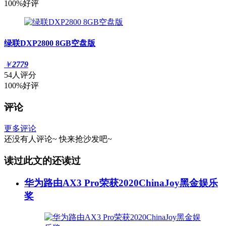
100%好评
绿联DXP2800 8GB空盘版
￥
2779
54人评分
100%好评
评论
更多评论
还没有人评论~
快来
抢沙发
吧~
读过此文的还读过
华为路由AX3 Pro荣获2020ChinaJoy黑金娱乐
奖