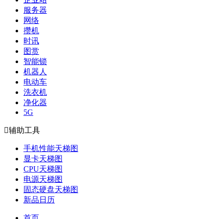
服务器
网络
攒机
时讯
图赏
智能锁
机器人
电动车
洗衣机
净化器
5G

辅助工具
手机性能天梯图
显卡天梯图
CPU天梯图
电源天梯图
固态硬盘天梯图
新品日历
首页