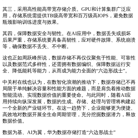
其三，采用高性能高带宽存储介质。
GPU和计算集群广泛应
用，存储系统需提供TB级高带宽和百万级高IOPS，避免数据
瓶颈影响训练进度与效果。
其四，保障数据安全与韧性。
在AI应用中，数据丢失或损坏
后果严重，存储系统要具备高韧性，应对硬件故障、系统崩溃
等，确保数据不丢失、不中断。
这也正如
周跃峰所说，数据存储不再仅仅聚焦于性能、可靠性
以及数据范式多样性，还需拥有数据编织、保障数据运行安
全、降低能耗等能力，从而成为能力全面的“六边形战士”
。
中关村在线也认为
，在数智化浪潮的推动下，数据存储已不再
局限于单纯解决容量和性能方面的难题，而是肩负着推动数据
智能流动、实现数据价值的重要使命。
与此同时，随着AI应
用持续向纵深发展，数据的生成、存储、处理与管理将构建起
一个全新的产业链环节。在这一趋势下，
企业能够更为便捷、
高效地对数据开展全生命周期管理，充分挖掘数据潜力，释放
数据价值。
数据为基、AI为翼，华为数据存储打造“六边形战士”