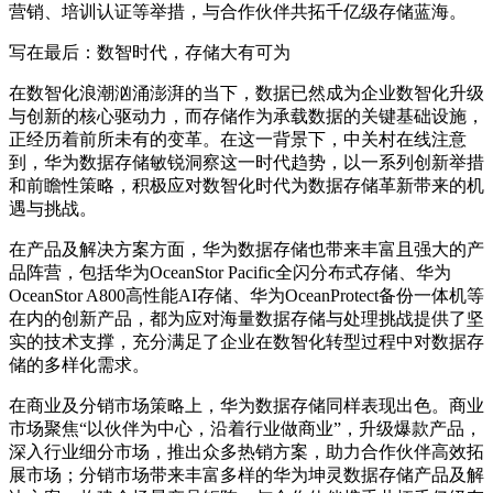
营销、培训认证等举措，与合作伙伴共拓千亿级存储蓝海。
写在最后：数智时代，存储大有可为
在数智化浪潮汹涌澎湃的当下，数据已然成为企业数智化升级
与创新的核心驱动力，而存储作为承载数据的关键基础设施，
正经历着前所未有的变革。
在这一背景下，中关村在线注意
到，
华为数据存储敏锐洞察这一时代趋势，以一系列创新举措
和前瞻性策略，积极应对数智化时代为数据存储革新带来的机
遇与挑战。
在产品及解决方案方面，华为数据存储也带来丰富且强大的产
品阵营，
包括华为OceanStor Pacific全闪分布式存储、华为
OceanStor A800高性能AI存储、华为OceanProtect备份一体机等
在内的创新产品，都为应对海量数据存储与处理挑战提供了坚
实的技术支撑，充分满足了企业在数智化转型过程中对数据存
储的多样化需求。
在商业及分销市场策略上，华为数据存储同样表现出色。
商业
市场聚焦“以伙伴为中心，沿着行业做商业”，升级爆款产品，
深入行业细分市场，推出众多热销方案，助力合作伙伴高效拓
展市场；分销市场带来丰富多样的
华为坤灵数据存储
产品及解