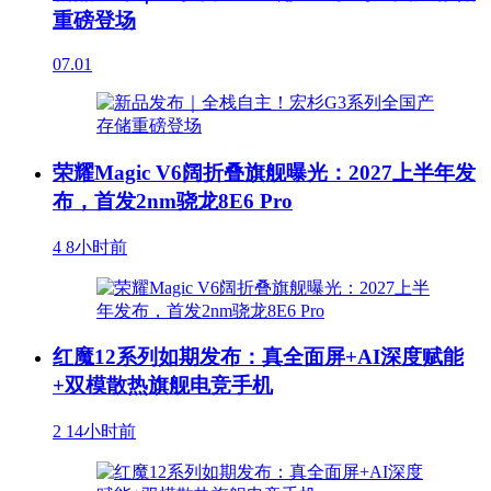
重磅登场
07.01
荣耀Magic V6阔折叠旗舰曝光：2027上半年发
布，首发2nm骁龙8E6 Pro
4
8小时前
红魔12系列如期发布：真全面屏+AI深度赋能
+双模散热旗舰电竞手机
2
14小时前