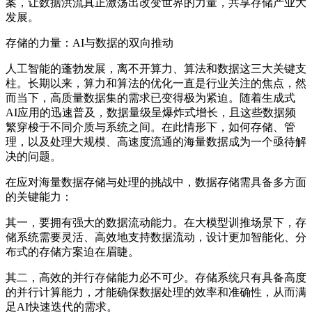
案，让数据洪流真正激荡出改变世界的力量，共享存储产业大
发展。
存储的力量：AI与数据的双向推动
人工智能的蓬勃发展，离不开算力、算法和数据这三大关键支
柱。
长期以来，算力和算法的优化一直是行业关注的焦点，然
而当下，高质量数据集的需求已变得极为紧迫。随着生成式
AI应用的迅速普及，数据量级呈爆炸式增长，且这些数据频
繁穿梭于不同介质与系统之间
。在此情形下，
如何存储、管
理
，以及处理大规模、高速度流通的海量数据成为一个亟待解
决的问题。
在应对海量数据存储与处理的挑战中，
数据存储
需具备多方面
的关键能力
：
其一，
要拥有强大的数据流动能力
。
在大模型训推场景下，
存
储
系统需要
灵活、高效地支持数据流动
，
设计更加智能化、分
布式的存储方案迫在眉睫。
其二，
高效的并行存储能力必不可少。
存储系统只有具备高度
的并行计算能力，才能确保数据处理的效率和准确性
，从而满
足AI快速迭代的需求。