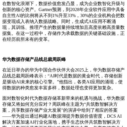
在数智化浪潮下，数据价值愈发凸显，成为企业数智化升级与
创新的核心资产。
Gartner预测，到2028年企业软件应用中具备
自主性AI的比例将从不到1%升至33%，30%的企业机构会把数
据变现或入表纳入数据战略。同时，生成式AI应用不断涌
现，其训练、推理产生的数据量持续增加且高度依赖高质量数
据集。
在这一过程中，存储作为承载数据的关键基础设施，正
在经历前所未有的变革。
华为数据存储产品线总裁周跃峰
在近日举办的华为中国合作伙伴大会2025上
，华为数据存储产
品线总裁周跃峰表示：“AI时代是数据的黄金时代，存储创新
是驱动AI未来的核心引擎。”
他指出，各类AI应用的涌现，使
得数据的种类愈发丰富多样，数据处理也变得更加复杂。
面对数智化时代为数据存储革新带来的机遇与挑战，华为数据
存储又将如何充分应对？
周跃峰在主题为“共筑数智解决方
案，共享数据存储产业大发展”的演讲中给到了相应的答案
——
华为提出通过构建AI数据湖提升数据价值密度，DCS AI
解决方案加速AI行业化落地，携手生态伙伴共筑数智解决方