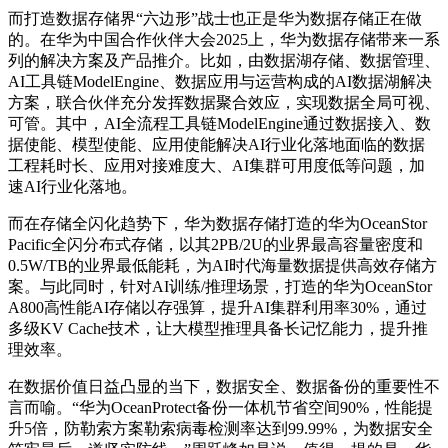
而打造数据存储界“六边形”战士也正是华为数据存储正在做
的。
在华为中国合作伙伴大会2025上，华为数据存储带来一系
列的解决方案及产品推介。比如，
由数据湖存储、数据管理、
AI工具链ModelEngine、数据应用与运营构成的AI数据湖解决
方案，联合伙伴充分发挥数据聚合效应，实现数据全局可视、
可管。
其中，AI全流程工具链ModelEngine通过数据接入、数
据使能、模型使能、应用使能解决AI行业化落地面临的数据
工程耗时长、应用对接难度大、AI集群可用度低等问题，加
速AI行业化落地。
而在存储全闪化趋势下，
华为数据存储打造的
华为OceanStor
Pacific全闪分布式存储，以其2PB/2U的业界最高容量密度和
0.5W/TB的业界最低能耗
，
为AI时代海量数据提供高效存储方
案。
与此同时，
针对AI训练/推理场景，
打造的
华为OceanStor
A800高性能AI存储以存强算，提升AI集群利用率30%，通过
多级KV Cache技术，让大模型推理具备长记忆能力，提升推
理效率。
在数据价值日益凸显的当下，数据安全、数据备份的重要性不
言而喻。
“华为OceanProtect备份一体机节省空间90%，性能提
升5倍，防勒索方案勒索病毒检测率达到99.99%，为数据安全