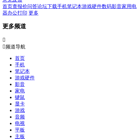
首页
查报价
问答
论坛
下载
手机
笔记本
游戏硬件
数码影音
家用电
器
办公打印
更多
更多频道


频道导航
首页
手机
笔记本
游戏硬件
影音
家电
键鼠
显卡
游戏
音频
电视
平板
主板