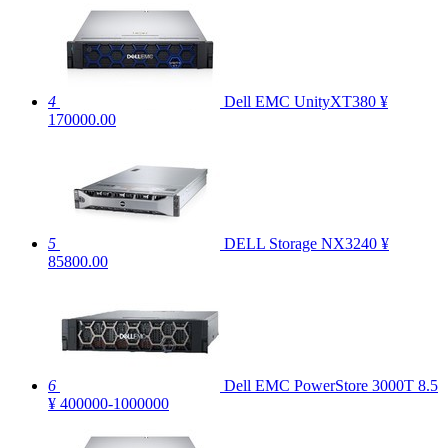
4
Dell EMC UnityXT380
¥
170000.00
5
DELL Storage NX3240
¥
85800.00
6
Dell EMC PowerStore 3000T
8.5
¥ 400000-1000000