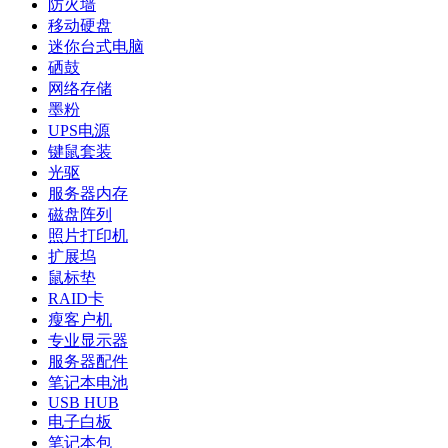
防火墙
移动硬盘
迷你台式电脑
硒鼓
网络存储
墨粉
UPS电源
键鼠套装
光驱
服务器内存
磁盘阵列
照片打印机
扩展坞
鼠标垫
RAID卡
瘦客户机
专业显示器
服务器配件
笔记本电池
USB HUB
电子白板
笔记本包