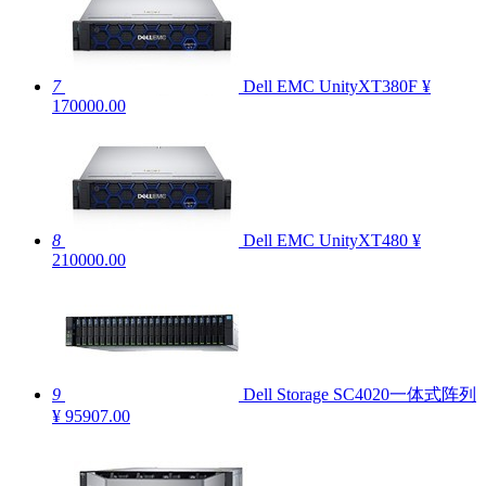
7
Dell EMC UnityXT380F
¥
170000.00
8
Dell EMC UnityXT480
¥
210000.00
9
Dell Storage SC4020一体式阵列
¥ 95907.00