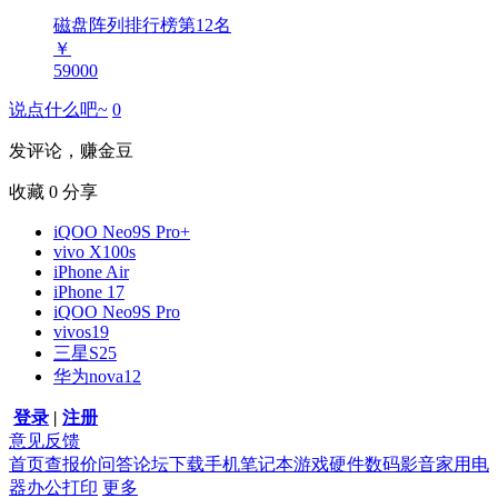
磁盘阵列排行榜第
12
名
￥
59000
说点什么吧~
0
发评论，赚金豆
收藏
0
分享
iQOO Neo9S Pro+
vivo X100s
iPhone Air
iPhone 17
iQOO Neo9S Pro
vivos19
三星S25
华为nova12
登录
|
注册
意见反馈
首页
查报价
问答
论坛
下载
手机
笔记本
游戏硬件
数码影音
家用电
器
办公打印
更多