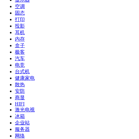
空调
固态
打印
投影
耳机
内存
盒子
极客
汽车
电竞
台式机
健康家电
散热
安防
商显
HIFI
激光电视
冰箱
企业站
服务器
网络