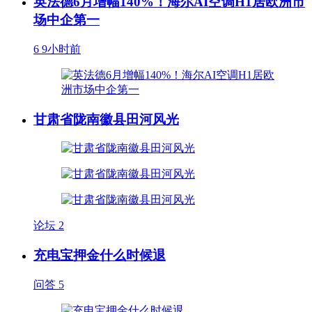
英法德6月增幅140%！海尔AI空调H1居欧洲市
场中企第一
6
9小时前
甘肃省陇南徽县田河风光
论坛
2
充电宝押金什么时候退
问答
5