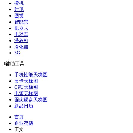
攒机
时讯
图赏
智能锁
机器人
电动车
洗衣机
净化器
5G

辅助工具
手机性能天梯图
显卡天梯图
CPU天梯图
电源天梯图
固态硬盘天梯图
新品日历
首页
企业存储
正文